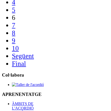
4
5
6
7
8
9
10
Següent
Final
Col·labora
APRENENTATGE
ÀMBITS DE
L'ACORDIÓ