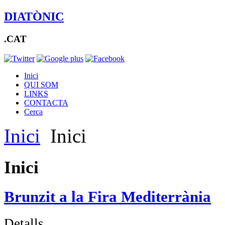
DIATÒNIC
.CAT
Inici
QUI SOM
LINKS
CONTACTA
Cerca
Inici
Inici
Inici
Brunzit a la Fira Mediterrània
Detalls