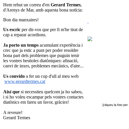
Hem rebut un correu d'en
Gerard Termes
,
d'Arenys de Mar, amb aquesta bona notícia:
Bon dia manxaires!
Us escric
per dir-vos que per fi m'he tirat de
cap a reparar acordions.
Ja porto
un temps
acumulant experiència i
crec que ja estic a punt per poder resoldre
bona part dels problemes que puguin tenir
les vostres bestioles diatòniques: afinació,
canvi de inxes, problemes mecànics, d'aire...
Us convido
a fer un cop d'ull al meu web
www.gerardtermes.cat
Així que
si necessiteu quelcom ja ho sabeu,
i si ho voleu escampar pels vostres contactes
diatònics em fareu un favor, gràcies!
[cliqueu la foto pe
A reveure!
Gerard Termes