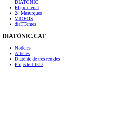
DIATÒNIC
El joc creuat
24 Masurques
VIDEOS
diaTTemes
DIATÒNIC.CAT
Notícies
Articles
Diatònic de tres rengles
Projecte LIED