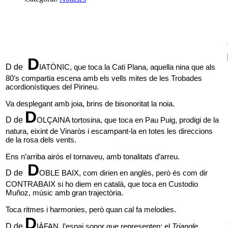
D
D de
IATÒNIC, 
que toca la Cati Plana, aquella nina que als 
80’s compartia escena amb els vells mites de les Trobades 
acordionístiques del Pirineu. 
Va desplegant amb joia, brins de bisonoritat la noia.
D
D de
OLÇAINA tortosina, que toca en Pau Puig, prodigi de la 
natura, eixint de Vinaròs i escampant-la en totes les direccions 
de la rosa dels vents. 
Ens n’arriba airós el tornaveu, amb tonalitats d’arreu.
 D
D de
OBLE BAIX, com dirien en anglès, però és com dir 
CONTRABAIX si ho diem en català, que toca en Custodio 
Muñoz, músic amb gran trajectòria. 
Toca ritmes i harmonies, però quan cal fa melodies.
D
D de
IÀFAN, l’espai sonor que representen: el 
Triangle