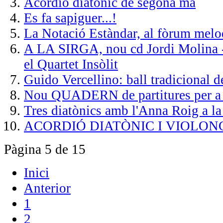
Acordió diatònic de segona mà
Es fa sapiguer...!
La Notació Estàndar, al fòrum melo
A LA SIRGA, nou cd Jordi Molina -
el Quartet Insòlit
Guido Vercellino: ball tradicional 
Nou QUADERN de partitures per a 
Tres diatònics amb l'Anna Roig a la
ACORDIÓ DIATÒNIC I VIOLON
Pàgina 5 de 15
Inici
Anterior
1
2