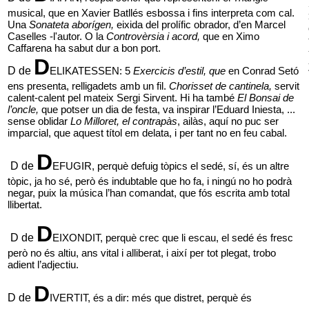
musical, que en Xavier Batllés esbossa i fins interpreta com cal. 
Una 
Sonateta aborígen,
 eixida del prolífic obrador, d’en Marcel 
Caselles -l'autor. O la 
Controvèrsia i acord,
 que en Ximo 
Caffarena ha sabut dur a bon port.
D
D de
ELIKATESSEN: 5
Exercicis d’estil, que 
en Conrad Setó 
ens presenta, relligadets amb un fil. 
Chorisset de cantinela,
 servit 
calent-calent pel mateix Sergi Sirvent. Hi ha també 
El Bonsai de 
l’oncle, 
que potser un dia de festa, va inspirar l’Eduard Iniesta, ... 
sense oblidar 
Lo Milloret, el contrapàs
, ailàs, aquí no puc ser 
imparcial, que aquest títol em delata, i per tant no en feu cabal.
D
D de
EFUGIR, perquè defuig tòpics el sedé, sí, és un altre 
tòpic, ja ho sé, però és indubtable que ho fa, i ningú no ho podrà 
negar, puix la música l’han comandat, que fós escrita amb total 
llibertat.
D
D de
EIXONDIT, perquè crec que li escau, el sedé és fresc 
però no és altiu, ans vital i alliberat, i així per tot plegat, trobo 
adient l’adjectiu.
D
D de
IVERTIT, és a dir: més que distret, perquè és 