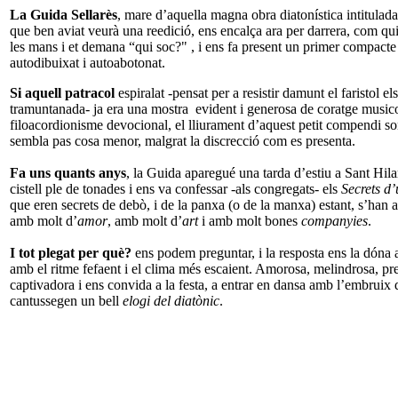
La Guida Sellarès
, mare d’aquella magna obra diatonística intitula
que ben aviat veurà una reedició, ens encalça ara per darrera, com qui
les mans i et demana “qui soc?" , i ens fa present un primer compacte 
autodibuixat i autoabotonat.
Si aquell patracol
espiralat -pensat per a resistir damunt el faristol e
tramuntanada- ja era una mostra evident i generosa de coratge musico
filoacordionisme devocional, el lliurament d’aquest petit compendi so
sembla pas cosa menor, malgrat la discrecció com es presenta.
Fa uns quants anys
, la Guida aparegué una tarda d’estiu a Sant Hi
cistell ple de tonades i ens va confessar -als congregats- els
Secrets d’
que eren secrets de debò, i de la panxa (o de la manxa) estant, s’han an
amb molt d’
amor
, amb molt d’
art
i amb molt bones
companyies
.
I tot plegat per què?
ens podem preguntar, i la resposta ens la dóna 
amb el ritme fefaent i el clima més escaient. Amorosa, melindrosa, p
captivadora i ens convida a la festa, a entrar en dansa amb l’embruix 
cantussegen un bell
elogi del diatònic
.