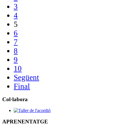
3
4
5
6
7
8
9
10
Següent
Final
Col·labora
APRENENTATGE