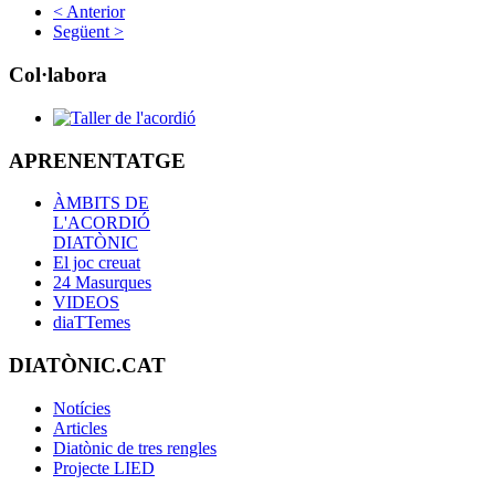
< Anterior
Següent >
Col·labora
APRENENTATGE
ÀMBITS DE
L'ACORDIÓ
DIATÒNIC
El joc creuat
24 Masurques
VIDEOS
diaTTemes
DIATÒNIC.CAT
Notícies
Articles
Diatònic de tres rengles
Projecte LIED