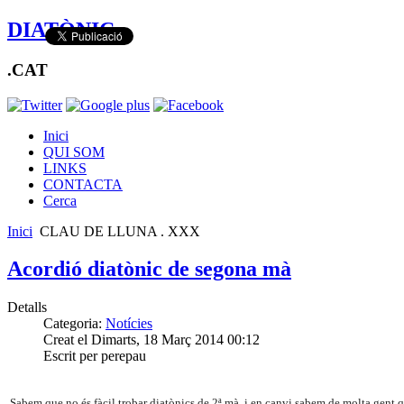
DIATÒNIC
.CAT
Inici
QUI SOM
LINKS
CONTACTA
Cerca
Inici
CLAU DE LLUNA . XXX
Acordió diatònic de segona mà
Detalls
Categoria:
Notícies
Creat el Dimarts, 18 Març 2014 00:12
Escrit per perepau
Sabem que no és fàcil trobar diatònics de 2ª mà, i en canvi sabem de molta gent 